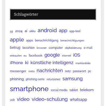
Schlagwörter
android
app
ai
2024
akku
app-test
5g
apple
apps
benachrichtigung
benachrichtigungen
betrug
computer
bezahlen
e-mail
browser
digitalisierung
google
iOS
facebook
einkaufen
eu
internet
ki
künstliche intelligenz
iPhone
marktanteile
nachrichten
messenger
passwort
netz
pc
meta
samsung
phishing
phishing-serie
refurbished
smartphone
telekom
tablet
social media
video
video-schulung
whatsapp
usb