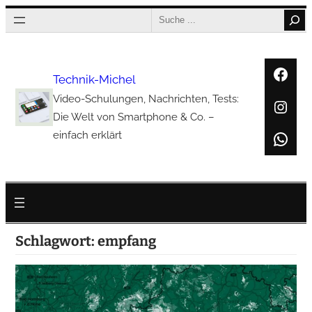
Zum
Search
Inhalt
springen
Face
Technik-Michel
Video-Schulungen, Nachrichten, Tests:
Inst
Die Welt von Smartphone & Co. –
Wha
einfach erklärt
Schlagwort:
empfang