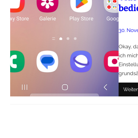
bedi
30. Nov
Okay, d
ich mic
Einstell
grundsä
Weiter