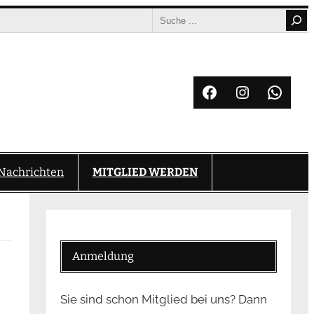
Search
Facebook
Instagram
What
Nachrichten
MITGLIED WERDEN
Anmeldung
Sie sind schon Mitglied bei uns? Dann