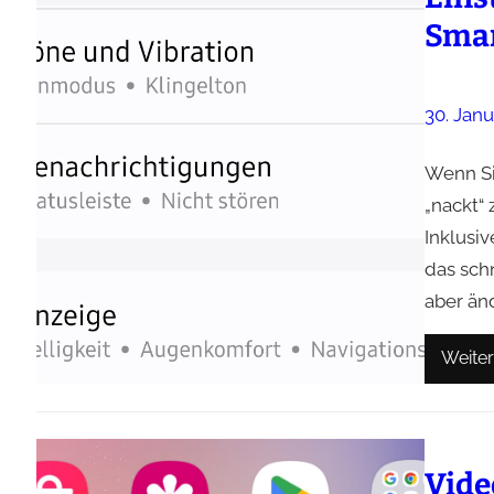
Smar
30. Jan
Wenn Si
„nackt“ 
Inklusi
das sch
aber än
Weiter
Vide