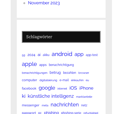
November 2023
Schlagwörter
android
app
ai
2024
akku
app-test
5g
apple
apps
benachrichtigung
betrug
bezahlen
benachrichtigungen
browser
computer
e-mail
digitalisierung
einkaufen
eu
google
iOS
iPhone
facebook
internet
ki
künstliche intelligenz
marktanteile
nachrichten
messenger
netz
meta
phishing
passwort
pc
phishing-serie
refurbished