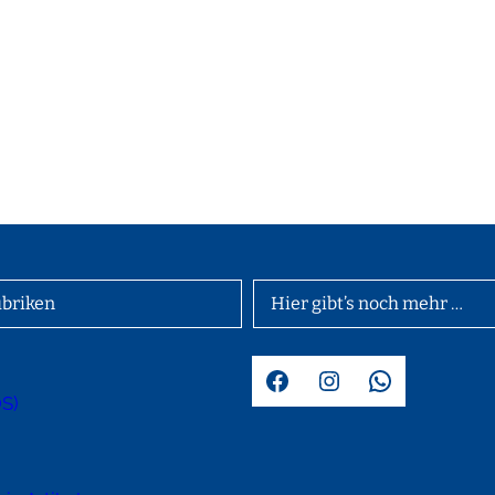
briken
Hier gibt’s noch mehr …
Facebook
Instagram
WhatsApp
OS)
d