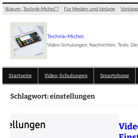
Zum
Warum „Technik-Michel“?
Für Medien und Verlage
Vorträg
Inhalt
springen
Technik-Michel
Video-Schulungen, Nachrichten, Tests: Die
Startseite
Video-Schulungen
Smartphone
Schlagwort:
einstellungen
Vide
Eins