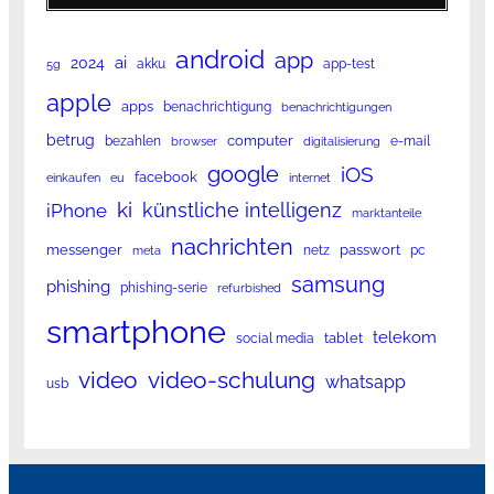
android
app
ai
2024
akku
app-test
5g
apple
apps
benachrichtigung
benachrichtigungen
betrug
computer
bezahlen
e-mail
browser
digitalisierung
google
iOS
facebook
einkaufen
eu
internet
ki
künstliche intelligenz
iPhone
marktanteile
nachrichten
messenger
passwort
netz
pc
meta
samsung
phishing
phishing-serie
refurbished
smartphone
telekom
tablet
social media
video
video-schulung
whatsapp
usb