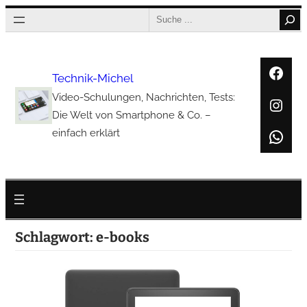
Zum
Search
Inhalt
springen
Face
Technik-Michel
Video-Schulungen, Nachrichten, Tests:
Inst
Die Welt von Smartphone & Co. –
Wha
einfach erklärt
Schlagwort:
e-books