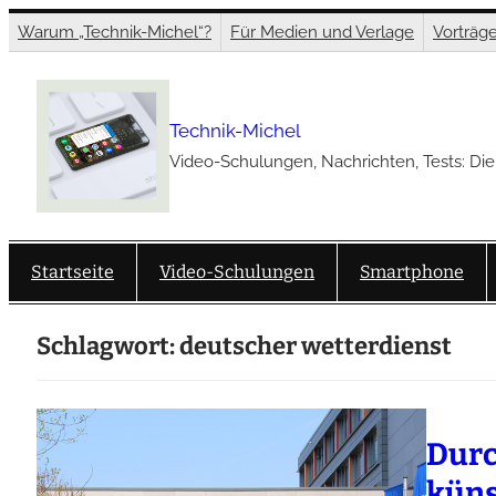
Zum
Warum „Technik-Michel“?
Für Medien und Verlage
Vorträg
Inhalt
springen
Technik-Michel
Video-Schulungen, Nachrichten, Tests: Die
Startseite
Video-Schulungen
Smartphone
Schlagwort:
deutscher wetterdienst
Durc
künst