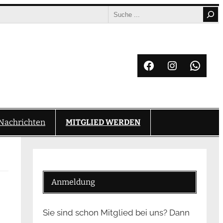
Search
Facebook
Instagram
What
Nachrichten
MITGLIED WERDEN
Anmeldung
Sie sind schon Mitglied bei uns? Dann