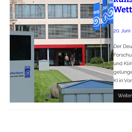
Wett
20. Juni
Der Deu
Forschu
und Klim
gelunge
KI in V
Weiter