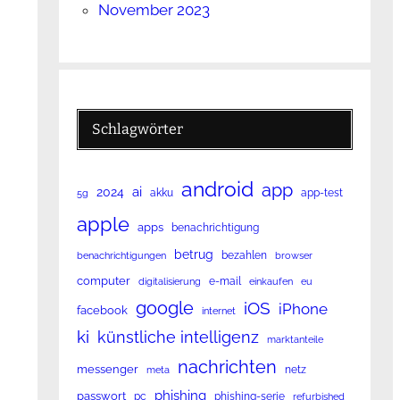
November 2023
Schlagwörter
android
app
ai
2024
akku
app-test
5g
apple
apps
benachrichtigung
betrug
bezahlen
benachrichtigungen
browser
computer
e-mail
digitalisierung
einkaufen
eu
google
iOS
iPhone
facebook
internet
ki
künstliche intelligenz
marktanteile
nachrichten
messenger
netz
meta
phishing
passwort
pc
phishing-serie
refurbished