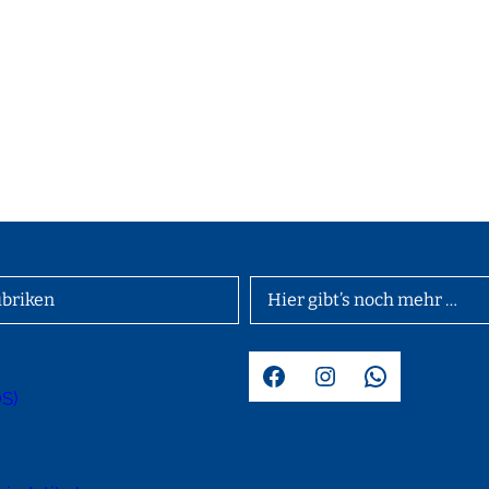
briken
Hier gibt’s noch mehr …
Facebook
Instagram
WhatsApp
OS)
d