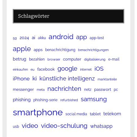
Schlagwörter
android
app
ai
2024
akku
app-test
5g
apple
apps
benachrichtigung
benachrichtigungen
betrug
computer
bezahlen
e-mail
browser
digitalisierung
google
iOS
facebook
einkaufen
eu
internet
ki
künstliche intelligenz
iPhone
marktanteile
nachrichten
messenger
passwort
netz
pc
meta
samsung
phishing
phishing-serie
refurbished
smartphone
telekom
tablet
social media
video
video-schulung
whatsapp
usb