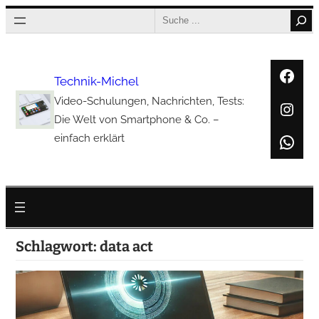
Zum
Search
Inhalt
springen
Face
Technik-Michel
Video-Schulungen, Nachrichten, Tests:
Inst
Die Welt von Smartphone & Co. –
Wha
einfach erklärt
Schlagwort:
data act