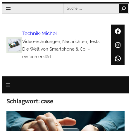
Zum
Search
Inhalt
springen
Face
Technik-Michel
Video-Schulungen, Nachrichten, Tests:
Inst
Die Welt von Smartphone & Co. –
Wha
einfach erklärt
Schlagwort:
case