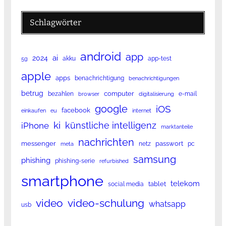
Schlagwörter
android
app
ai
2024
akku
app-test
5g
apple
apps
benachrichtigung
benachrichtigungen
betrug
computer
bezahlen
e-mail
browser
digitalisierung
google
iOS
facebook
einkaufen
eu
internet
ki
künstliche intelligenz
iPhone
marktanteile
nachrichten
messenger
passwort
netz
pc
meta
samsung
phishing
phishing-serie
refurbished
smartphone
telekom
tablet
social media
video
video-schulung
whatsapp
usb