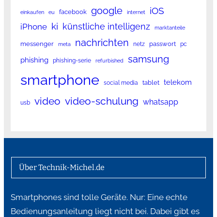
google
iOS
facebook
einkaufen
eu
internet
ki
künstliche intelligenz
iPhone
marktanteile
nachrichten
messenger
passwort
netz
pc
meta
samsung
phishing
phishing-serie
refurbished
smartphone
telekom
tablet
social media
video
video-schulung
whatsapp
usb
Über Technik-Michel.de
Smartphones sind tolle Geräte. Nur: Eine echte
Bedienungsanleitung liegt nicht bei. Dabei gibt es