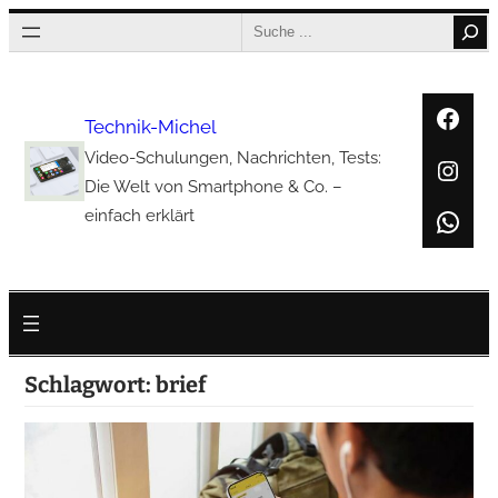
Zum
Search
Inhalt
springen
Face
Technik-Michel
Video-Schulungen, Nachrichten, Tests:
Inst
Die Welt von Smartphone & Co. –
Wha
einfach erklärt
Schlagwort:
brief