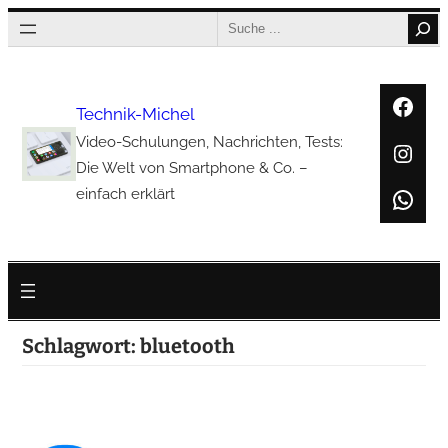
Zum
Search
Inhalt
springen
Face
Technik-Michel
Video-Schulungen, Nachrichten, Tests:
Inst
Die Welt von Smartphone & Co. –
Wha
einfach erklärt
Schlagwort:
bluetooth