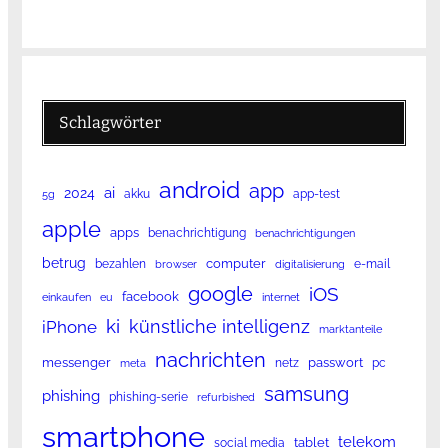
Schlagwörter
android
app
ai
2024
akku
app-test
5g
apple
apps
benachrichtigung
benachrichtigungen
betrug
computer
bezahlen
e-mail
browser
digitalisierung
google
iOS
facebook
einkaufen
eu
internet
ki
künstliche intelligenz
iPhone
marktanteile
nachrichten
messenger
passwort
netz
pc
meta
samsung
phishing
phishing-serie
refurbished
smartphone
telekom
tablet
social media