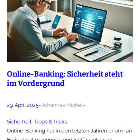
Online-Banking: Sicherheit steht
im Vordergrund
29. April 2025
–
Johannes Michel
–
Sicherheit
, 
Tipps & Tricks
Online-Banking hat in den letzten Jahren enorm an
Beliebtheit gewonnen und ist für viele zum