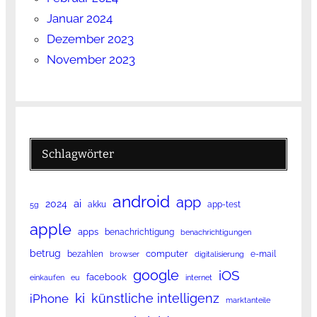
Januar 2024
Dezember 2023
November 2023
Schlagwörter
android
app
ai
2024
akku
app-test
5g
apple
apps
benachrichtigung
benachrichtigungen
betrug
computer
bezahlen
e-mail
browser
digitalisierung
google
iOS
facebook
einkaufen
eu
internet
ki
künstliche intelligenz
iPhone
marktanteile