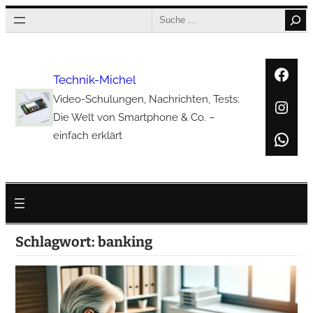
Zum
Search
Inhalt
springen
Face
Technik-Michel
Video-Schulungen, Nachrichten, Tests:
Inst
Die Welt von Smartphone & Co. –
Wha
einfach erklärt
Schlagwort:
banking