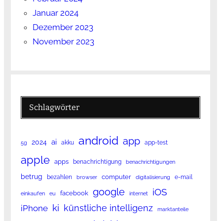
Januar 2024
Dezember 2023
November 2023
Schlagwörter
android
app
ai
2024
akku
app-test
5g
apple
apps
benachrichtigung
benachrichtigungen
betrug
computer
bezahlen
e-mail
browser
digitalisierung
google
iOS
facebook
einkaufen
eu
internet
ki
künstliche intelligenz
iPhone
marktanteile