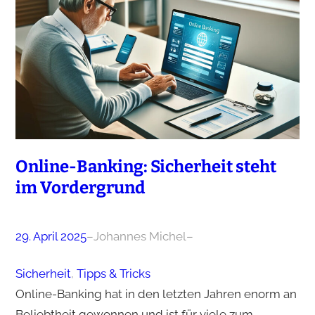
Online-Banking: Sicherheit steht
im Vordergrund
29. April 2025
–
Johannes Michel
–
Sicherheit
, 
Tipps & Tricks
Online-Banking hat in den letzten Jahren enorm an
Beliebtheit gewonnen und ist für viele zum