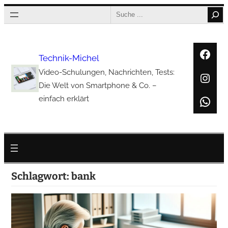
Zum
Search
Inhalt
springen
Face
Technik-Michel
Video-Schulungen, Nachrichten, Tests:
Inst
Die Welt von Smartphone & Co. –
Wha
einfach erklärt
Schlagwort:
bank