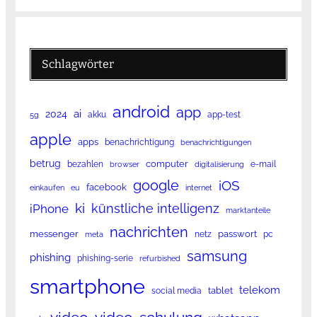
Schlagwörter
android
app
ai
2024
akku
app-test
5g
apple
apps
benachrichtigung
benachrichtigungen
betrug
computer
bezahlen
e-mail
browser
digitalisierung
google
iOS
facebook
einkaufen
eu
internet
ki
künstliche intelligenz
iPhone
marktanteile
nachrichten
messenger
passwort
netz
pc
meta
samsung
phishing
phishing-serie
refurbished
smartphone
telekom
tablet
social media