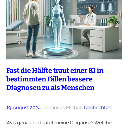
Fast die Hälfte traut einer KI in
bestimmten Fällen bessere
Diagnosen zu als Menschen
19. August 2024
–
Johannes Michel
–
Nachrichten
Was genau bedeutet meine Diagnose? Welche