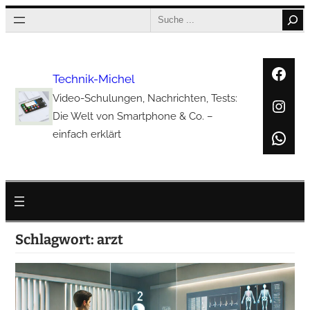
Zum
Search
Inhalt
springen
Face
Technik-Michel
Video-Schulungen, Nachrichten, Tests:
Inst
Die Welt von Smartphone & Co. –
Wha
einfach erklärt
Schlagwort:
arzt