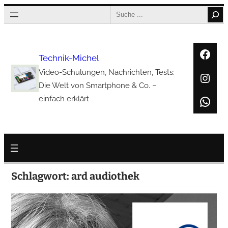
Zum
Search
Inhalt
springen
Face
Technik-Michel
Video-Schulungen, Nachrichten, Tests:
Inst
Die Welt von Smartphone & Co. –
Wha
einfach erklärt
Schlagwort:
ard audiothek