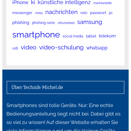
ki
künstliche intelligenz
iPhone
marktanteile
nachrichten
messenger
passwort
netz
pc
meta
samsung
phishing
phishing-serie
refurbished
smartphone
telekom
tablet
social media
video
video-schulung
whatsapp
usb
Über Technik-Michel.de
Smartphones sind tolle Geräte. Nur: Eine echte
Bedienungsanleitung liegt nicht bei. Dabei gibt es
so viel zu wissen! Auf dieser Website erhalten Sie
viele Informationen rund um die kleinen Geräte,