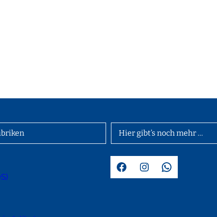
briken
Hier gibt’s noch mehr …
Facebook
Instagram
WhatsApp
OS)
d