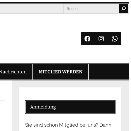
Search
Facebook
Instagram
What
Nachrichten
MITGLIED WERDEN
Anmeldung
Sie sind schon Mitglied bei uns? Dann