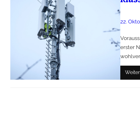
22. Okt
Vorauss
erster N
wohlver
Weiter