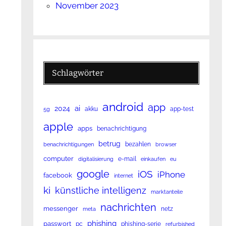
November 2023
Schlagwörter
android
app
ai
2024
akku
app-test
5g
apple
apps
benachrichtigung
betrug
bezahlen
benachrichtigungen
browser
computer
e-mail
digitalisierung
einkaufen
eu
google
iOS
iPhone
facebook
internet
ki
künstliche intelligenz
marktanteile
nachrichten
messenger
netz
meta
phishing
passwort
pc
phishing-serie
refurbished