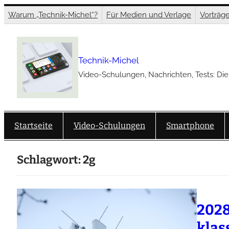
Zum
Warum „Technik-Michel“?
Für Medien und Verlage
Vorträg
Inhalt
springen
Technik-Michel
Video-Schulungen, Nachrichten, Tests: Die
Startseite
Video-Schulungen
Smartphone
Schlagwort:
2g
2028
klas