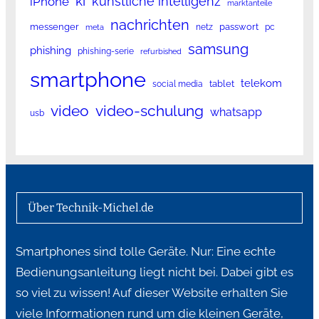
ki
künstliche intelligenz
iPhone
marktanteile
nachrichten
messenger
passwort
netz
pc
meta
samsung
phishing
phishing-serie
refurbished
smartphone
telekom
tablet
social media
video
video-schulung
whatsapp
usb
Über Technik-Michel.de
Smartphones sind tolle Geräte. Nur: Eine echte
Bedienungsanleitung liegt nicht bei. Dabei gibt es
so viel zu wissen! Auf dieser Website erhalten Sie
viele Informationen rund um die kleinen Geräte,