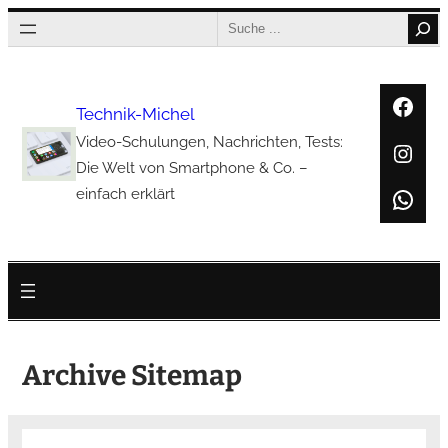
Zum
Search
Inhalt
springen
Face
Technik-Michel
Video-Schulungen, Nachrichten, Tests:
Inst
Die Welt von Smartphone & Co. –
Wha
einfach erklärt
Archive Sitemap